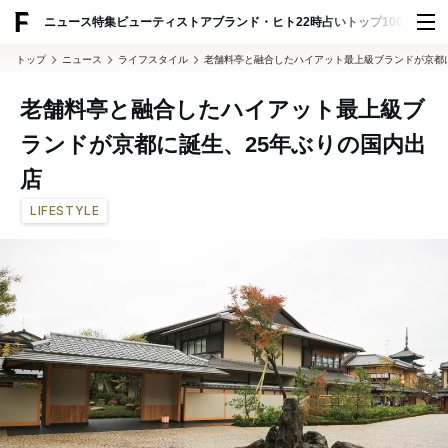
ADVERTISING
ニュース
特集
ビューティ
ストア
ブランド・ヒト
22時占い
トップ100
スナッ
トップ
ニュース
ライフスタイル
老舗料亭と融合したハイアット最上級ブランドが京都
老舗料亭と融合したハイアット最上級ブ
ランドが京都に誕生、25年ぶりの国内出
店
LIFESTYLE