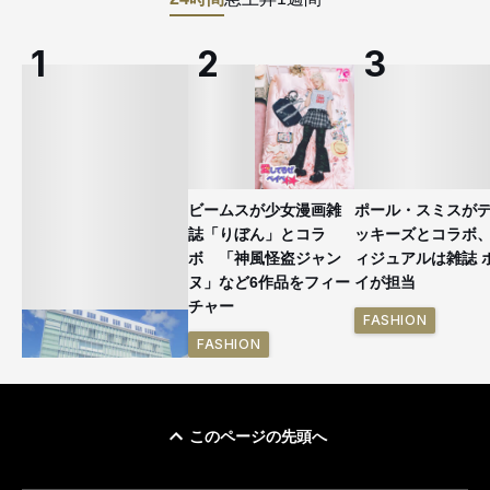
ビームスが少女漫画雑
ポール・スミスが
誌「りぼん」とコラ
ッキーズとコラボ
ボ 「神風怪盗ジャン
ィジュアルは雑誌 
ヌ」など6作品をフィー
イが担当
チャー
FASHION
FASHION
このページの先頭へ
「ユニクロ 京都」が11
月にオープン 国内5店