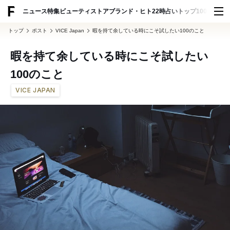
ADVERTISING
ニュース
特集
ビューティ
ストア
ブランド・ヒト
22時占い
トップ100
スナッ
トップ
ポスト
VICE Japan
暇を持て余している時にこそ試したい100のこと
暇を持て余している時にこそ試したい
100のこと
VICE JAPAN