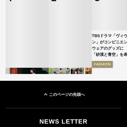
TBSドラマ「ヴィ
ン」がコンビニエ
ウェアのグッズ
「砂漠と青空」を
FASHION
このページの先頭へ
ユニクロ × コントワ
イケアが「都市部で暮
ー・デ・コトニエ新
らす若い世代」に向け
作 コーデュロイジャ
た新作を発売 全13型
NEWS LETTER
ケットなど7型を発売
をラインナップ