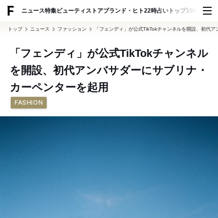
ADVERTISING
ニュース
特集
ビューティ
ストア
ブランド・ヒト
22時占い
トップ100
スナッ
トップ
ニュース
ファッション
「フェンディ」が公式TikTokチャンネルを開設、初代
「フェンディ」が公式TikTokチャンネル
を開設、初代アンバサダーにサブリナ・
カーペンターを起用
FASHION