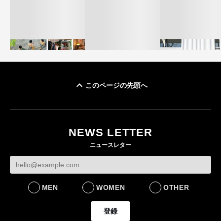
このページの先頭へ
イケアが「都市部で暮
オンワードHD、イ
らす若い世代」に向け
【トップに聞く 2026】
モール熊本に勤務
た新作を発売 全13型
オンワードHD保元道宣
いた従業員3人の死
NEWS LETTER
をラインナップ
社長 「のんびりした
認
ニュースレター
ら先はない」“前進”す
LIFESTYLE
BUSINESS
るための企業戦略
BUSINESS
MEN
WOMEN
OTHER
登録