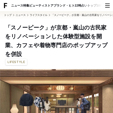
ADVERTISING
ニュース
特集
ビューティ
ストア
ブランド・ヒト
22時占い
トップ100
スナッ
トップ
ニュース
ライフスタイル
「スノーピーク」が京都・嵐山の古民家をリノベーシ
「スノーピーク」が京都・嵐山の古民家
をリノベーションした体験型施設を開
業、カフェや着物専門店のポップアップ
を併設
LIFESTYLE