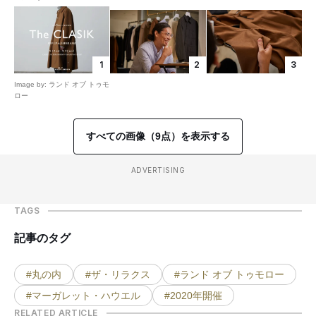
1
2
3
Image by: ランド オブ トゥモ
ロー
すべての画像（9点）を表示する
ADVERTISING
TAGS
記事のタグ
#丸の内
#ザ・リラクス
#ランド オブ トゥモロー
#マーガレット・ハウエル
#2020年開催
RELATED ARTICLE