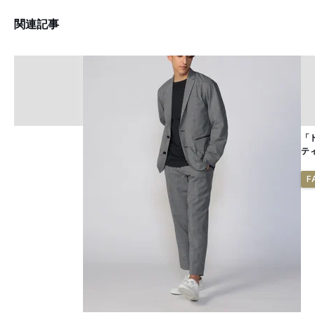
関連記事
「
テ
F