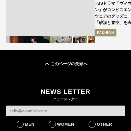
TBSドラマ「ヴィ
ン」がコンビニエ
ウェアのグッズ
「砂漠と青空」を
FASHION
このページの先頭へ
ユニクロ × コントワ
イケアが「都市部で暮
ー・デ・コトニエ新
らす若い世代」に向け
作 コーデュロイジャ
た新作を発売 全13型
NEWS LETTER
ケットなど7型を発売
をラインナップ
ニュースレター
FASHION
LIFESTYLE
MEN
WOMEN
OTHER