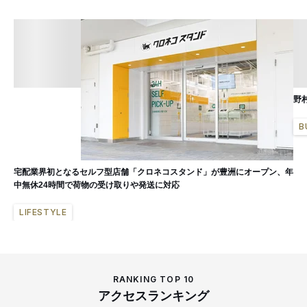
野
B
宅配業界初となるセルフ型店舗「クロネコスタンド」が豊洲にオープン、年
中無休24時間で荷物の受け取りや発送に対応
LIFESTYLE
RANKING TOP 10
アクセスランキング