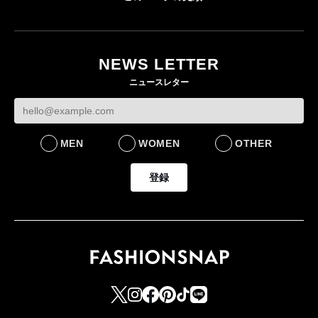
「ユニクロ 京都」が11
ユニクロ × コントワ
月にオープン 国内5店
ゴールドウイン、2
ー・デ・コトニエ新
目のグローバル旗艦店
4〜6月期の営業利
作 コーデュロイジャ
82%減 ザ・ノー
NEWS LETTER
FASHION
ケットなど7型を発売
フェイスで卸が苦
ニュースレター
FASHION
BUSINESS
MEN
WOMEN
OTHER
登録