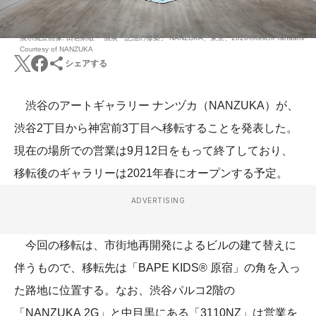
展示風景画像: 田名網敬一 個展「記憶の修築」 NANZUKA、東京、2020©Keiichi Tanaami
Courtesy of NANZUKA
シェアする
渋谷のアートギャラリー ナンヅカ（NANZUKA）が、
渋谷2丁目から神宮前3丁目へ移転することを発表した。
現在の場所での営業は9月12日をもって終了しており、
移転後のギャラリーは2021年春にオープンする予定。
ADVERTISING
今回の移転は、市街地再開発によるビルの建て替えに
伴うもので、移転先は「BAPE KIDS® 原宿」の角を入っ
た路地に位置する。なお、渋谷パルコ2階の
「NANZUKA 2G」と中目黒にある「3110NZ」は営業を