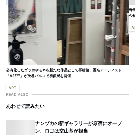
寺
今
A
公有化したゴッホやモネを新たな作品として再構築、匿名アーティスト
「A2Z™」が渋谷パルコで初個展を開催
ART
READ ALSO
あわせて読みたい
ナンヅカの新ギャラリーが原宿にオープ
ン、ロゴは空山基が担当