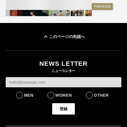
FASHION
このページの先頭へ
ユニクロ × コントワ
イケアが「都市部で暮
ー・デ・コトニエ新
らす若い世代」に向け
作 コーデュロイジャ
た新作を発売 全13型
NEWS LETTER
ケットなど7型を発売
をラインナップ
ニュースレター
FASHION
LIFESTYLE
MEN
WOMEN
OTHER
登録