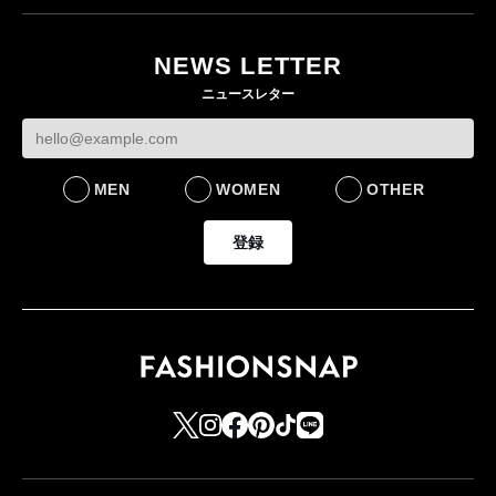
ユニクロ × コントワ
イケアが「都市部で暮
ー・デ・コトニエ新
らす若い世代」に向け
作 コーデュロイジャ
た新作を発売 全13型
NEWS LETTER
ケットなど7型を発売
をラインナップ
ニュースレター
FASHION
LIFESTYLE
MEN
WOMEN
OTHER
登録