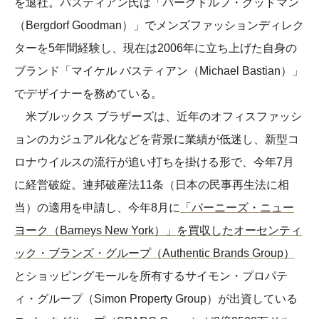
を退社。バスティアン氏は「バーグドルフ・グッドマン
（Bergdorf Goodman）」でメンズファッションディレク
ターを5年間経験し、現在は2006年に立ち上げた自身の
ブランド「マイケル バスティアン（Michael Bastian）」
でデザイナーを務めている。
米ブルックス ブラザーズは、近年のオフィスファッシ
ョンのカジュアル化などを背景に業績が低迷し、新型コ
ロナウイルスの流行が追い打ちを掛ける形で、今年7月
に経営破綻。連邦破産法11条（日本の民事再生法に相
当）の適用を申請し、今年8月に
「バーニーズ・ニュー
ヨーク（Barneys New York）」を買収したオーセンティ
ック・ブランズ・グループ（Authentic Brands Group）
とショッピングモールを所有するサイモン・プロパテ
ィ・グループ（Simon Property Group）が出資している