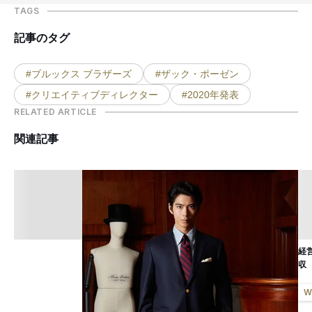
TAGS
記事のタグ
#ブルックス ブラザーズ
#ザック・ポーゼン
#クリエイティブディレクター
#2020年発表
RELATED ARTICLE
関連記事
経
収
W