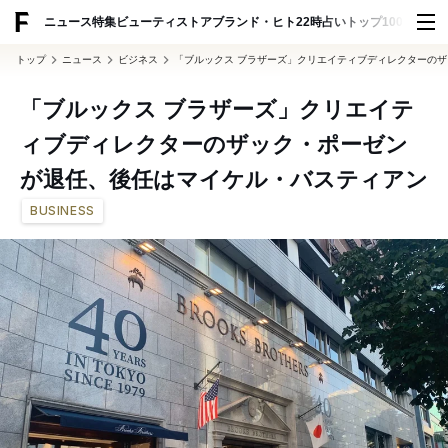
ADVERTISING
ニュース
特集
ビューティ
ストア
ブランド・ヒト
22時占い
トップ100
スナッ
トップ
ニュース
ビジネス
「ブルックス ブラザーズ」クリエイティブディレクターの
「ブルックス ブラザーズ」クリエイテ
ィブディレクターのザック・ポーゼン
が退任、後任はマイケル・バスティアン
BUSINESS