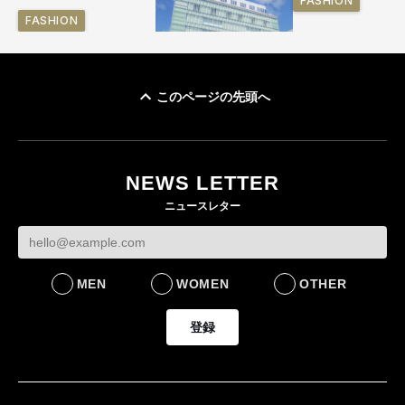
FASHION
FASHION
このページの先頭へ
「ユニクロ 京都」が11
月にオープン 国内5店
目のグローバル旗艦店
NEWS LETTER
FASHION
ニュースレター
MEN
WOMEN
OTHER
登録