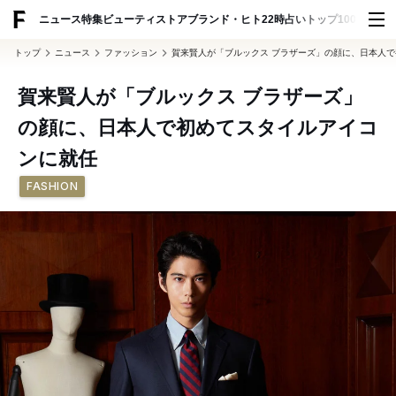
ADVERTISING
ニュース
特集
ビューティ
ストア
ブランド・ヒト
22時占い
トップ100
スナッ
トップ
ニュース
ファッション
賀来賢人が「ブルックス ブラザーズ」の顔に、日本人
賀来賢人が「ブルックス ブラザーズ」
の顔に、日本人で初めてスタイルアイコ
ンに就任
FASHION