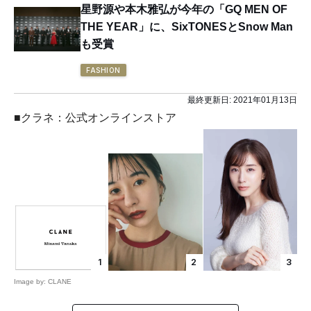
星野源や本木雅弘が今年の「GQ MEN OF
THE YEAR」に、SixTONESとSnow Man
も受賞
FASHION
最終更新日:
2021年01月13日
■クラネ：公式オンラインストア
1
2
3
Image by: CLANE