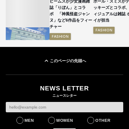
ビームスが少女漫画雑
ポール・スミスが
誌「りぼん」とコラ
ッキーズとコラボ
ボ 「神風怪盗ジャン
ィジュアルは雑誌 
ヌ」など6作品をフィー
イが担当
チャー
FASHION
FASHION
このページの先頭へ
「ユニクロ 京都」が11
月にオープン 国内5店
目のグローバル旗艦店
NEWS LETTER
FASHION
ニュースレター
MEN
WOMEN
OTHER