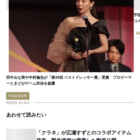
宇
コ
B
田中みな実や中村倫也が「第49回 ベストドレッサー賞」受賞 プロゲーマ
ーときどがゲーム対決を披露
FASHION
READ ALSO
あわせて読みたい
「クラネ」が広瀬すずとのコラボアイテム