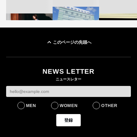
このページの先頭へ
「ユニクロ 京都」が11
ユニクロ × コントワ
月にオープン 国内5店
ゴールドウイン、2
ー・デ・コトニエ新
目のグローバル旗艦店
4〜6月期の営業利
作 コーデュロイジャ
82%減 ザ・ノー
NEWS LETTER
FASHION
ケットなど7型を発売
フェイスで卸が苦
ニュースレター
FASHION
BUSINESS
MEN
WOMEN
OTHER
登録