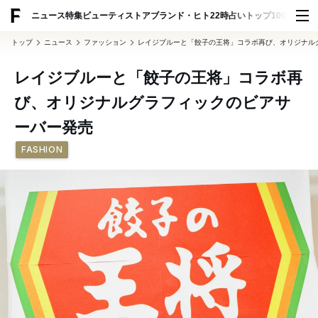
ADVERTISING
ニュース
特集
ビューティ
ストア
ブランド・ヒト
22時占い
トップ100
スナッ
トップ
ニュース
ファッション
レイジブルーと「餃子の王将」コラボ再び、オリジナル
レイジブルーと「餃子の王将」コラボ再
び、オリジナルグラフィックのビアサ
ーバー発売
FASHION