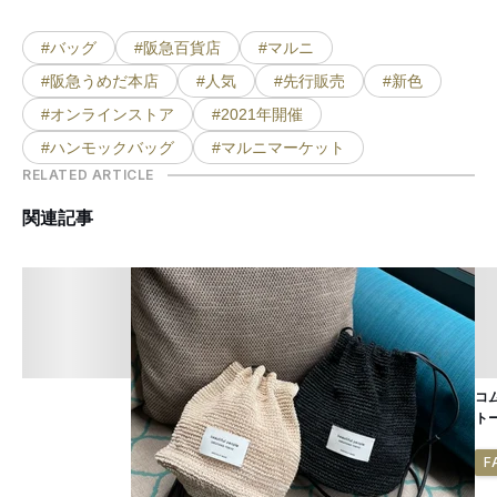
#バッグ
#阪急百貨店
#マルニ
#阪急うめだ本店
#人気
#先行販売
#新色
#オンラインストア
#2021年開催
#ハンモックバッグ
#マルニマーケット
RELATED ARTICLE
関連記事
コ
ト
F