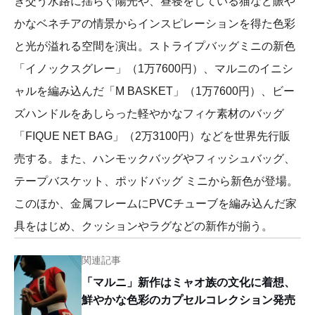
き交う水路に揺らぐ陽光や、昼寝をしている猫など賑や
かなベネチアの情景からインスピレーションを得た色彩
と光が溢れる空間を演出。ストライプバッグミニの新色
「イノックスグレー」（1万7600円）、マルニのイニシ
ャルを編み込んだ「M BASKET」（1万7600円）、ビー
ズハンドルをあしらった軽やかなフィケ素材のバッグ
「FIQUE NET BAG」（2万3100円）などを世界先行販
売する。また、ハンモックバッグやフィッシュバッグ、
テープバスケット、ポッドバッグ ミニから新色が登場。
このほか、金属フレームにPVCチューブを編み込んだ家
具をはじめ、クッションやラグなどの新作が揃う。
関連記事
「マルニ」新作はミャオ族の文化に着想、
鮮やかな色彩のカプセルコレクション発売