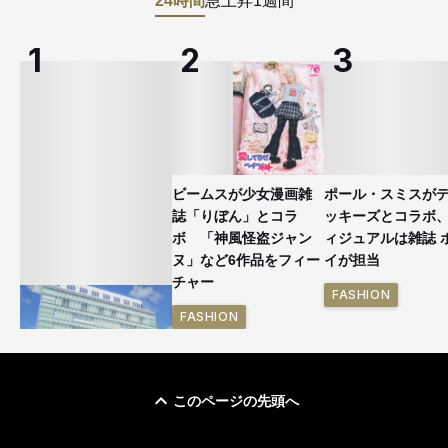
24時間
急上昇
1週間
ビームスが少女漫画雑
ポール・スミスが
誌「りぼん」とコラ
ッキーズとコラボ
ボ 「神風怪盗ジャン
ィジュアルは雑誌 
ヌ」など6作品をフィー
イが担当
チャー
FASHION
FASHION
このページの先頭へ
「ユニクロ 京都」が11
月にオープン 国内5店