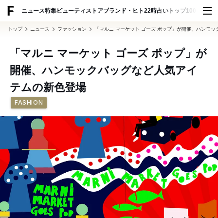
ADVERTISING
ニュース
特集
ビューティ
ストア
ブランド・ヒト
22時占い
トップ100
スナッ
トップ
ニュース
ファッション
「マルニ マーケット ゴーズ ポップ」が開催、ハンモ
「マルニ マーケット ゴーズ ポップ」が
開催、ハンモックバッグなど人気アイ
テムの新色登場
FASHION