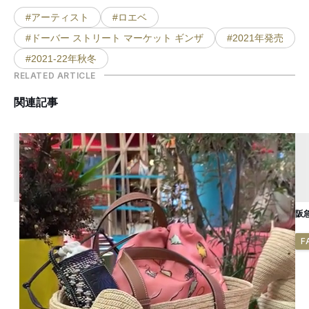
#アーティスト
#ロエベ
#ドーバー ストリート マーケット ギンザ
#2021年発売
#2021-22年秋冬
RELATED ARTICLE
関連記事
阪
F