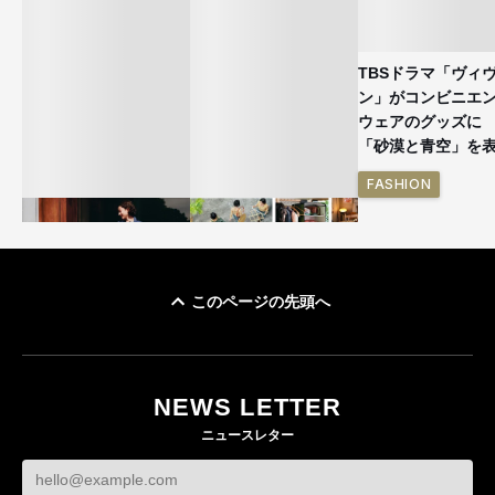
TBSドラマ「ヴィ
ン」がコンビニエ
ウェアのグッズ
「砂漠と青空」を
FASHION
このページの先頭へ
ユニクロ × コントワ
イケアが「都市部で暮
ー・デ・コトニエ新
らす若い世代」に向け
作 コーデュロイジャ
た新作を発売 全13型
NEWS LETTER
ケットなど7型を発売
をラインナップ
ニュースレター
FASHION
LIFESTYLE