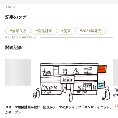
TAGS
記事のタグ
#無印良品
#良品計画
#災害
#2021年発売
RELATED ARTICLE
関連記事
「
が
L
スキーマ建築計画が設計、防災がテーマの新ショップ「ギンザ・イニット」
がオープン