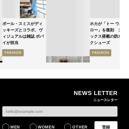
ポール・スミスがディ
ホカが「トー ウルト
ッキーズとコラボ、ヴ
ロー」を復刻 ゴア
ィジュアルは雑誌 ポパ
ックス搭載の防水ハ
イが担当
クシューズ
FASHION
FASHION
NEWS LETTER
無印良品の古家具シリ
ニュースレター
ーズ新作 インドの家
具を再生した一点物を
発売
LIFESTYLE
MEN
WOMEN
OTHER
登録