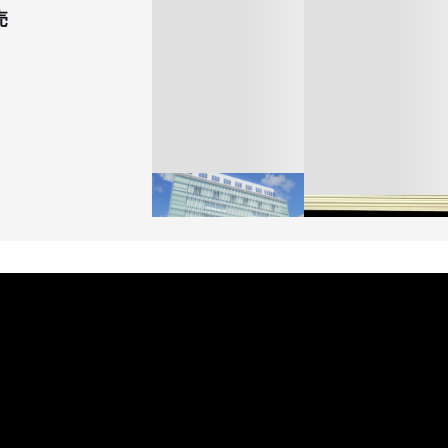
売
「ユニクロ 京都」が11
月にオープン 国内5店
ゴールドウイン、26年
目のグローバル旗艦店
4〜6月期の営業利益
82%減 ザ・ノース・
FASHION
フェイスで卸が苦戦
BUSINESS