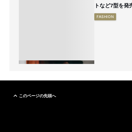
トなど7型を発
FASHION
このページの先頭へ