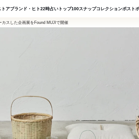
ADVERTISING
ストア
ブランド・ヒト
22時占い
トップ100
スナップ
コレクション
ポスト
スした企画展をFound MUJIで開催