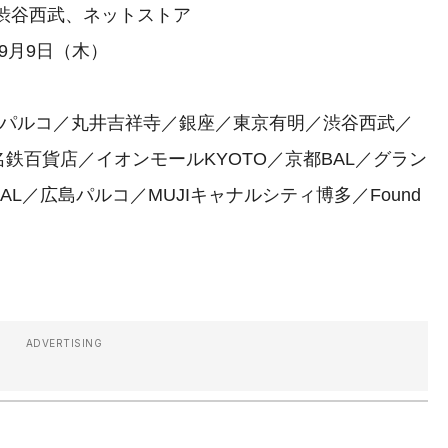
良品 渋谷西武、ネットストア
年9月9日（木）
幌パルコ／丸井吉祥寺／銀座／東京有明／渋谷西武／
鉄百貨店／イオンモールKYOTO／京都BAL／グラン
L／広島パルコ／MUJIキャナルシティ博多／Found
ADVERTISING