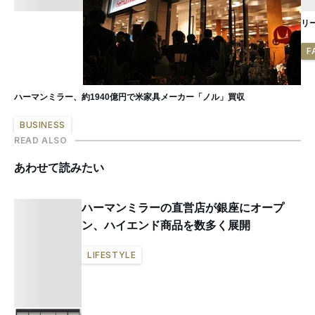
リ
F
ハーマンミラー、約1940億円で米家具メーカー「ノル」買収
BUSINESS
READ ALSO
あわせて読みたい
ハーマンミラーの直営店が銀座にオープ
ン、ハイエンド商品を数多く展開
LIFESTYLE