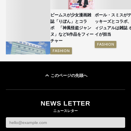
ビームスが少女漫画雑
ポール・スミスが
誌「りぼん」とコラ
ッキーズとコラボ
ボ 「神風怪盗ジャン
ィジュアルは雑誌 
ヌ」など6作品をフィー
イが担当
チャー
FASHION
FASHION
このページの先頭へ
「ユニクロ 京都」が11
月にオープン 国内5店
目のグローバル旗艦店
NEWS LETTER
FASHION
ニュースレター