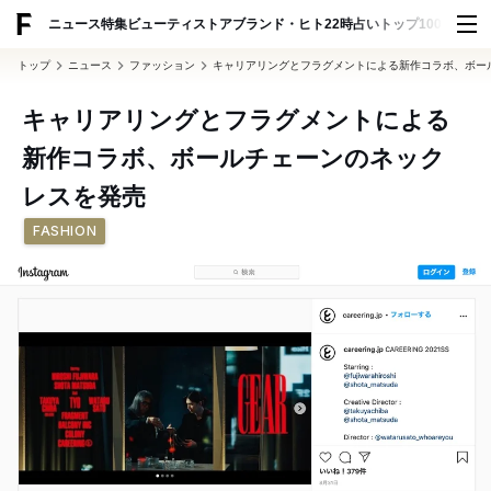
ADVERTISING
ニュース
特集
ビューティ
ストア
ブランド・ヒト
22時占い
トップ100
スナッ
トップ
ニュース
ファッション
キャリアリングとフラグメントによる新作コラボ、ボー
キャリアリングとフラグメントによる
新作コラボ、ボールチェーンのネック
レスを発売
FASHION