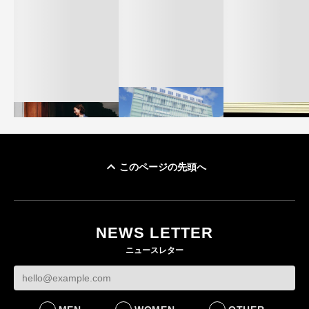
このページの先頭へ
「ユニクロ 京都」が11
ユニクロ × コントワ
月にオープン 国内5店
ゴールドウイン、2
ー・デ・コトニエ新
目のグローバル旗艦店
4〜6月期の営業利
作 コーデュロイジャ
82%減 ザ・ノー
NEWS LETTER
FASHION
ケットなど7型を発売
フェイスで卸が苦
ニュースレター
FASHION
BUSINESS