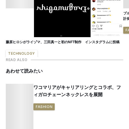
ブ
計
F
藤原ヒロシがライゾマ、三田真一と初のNFT制作 インスタグラムに投稿
TECHNOLOGY
READ ALSO
あわせて読みたい
ワコマリアがキャリアリングとコラボ、フ
ィガロチェーンネックレスを展開
FASHION