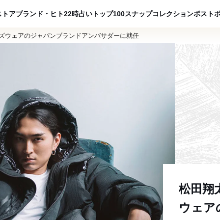
ADVERTISING
ストア
ブランド・ヒト
22時占い
トップ100
スナップ
コレクション
ポスト
ンズウェアのジャパンブランドアンバサダーに就任
松田翔
ウェア