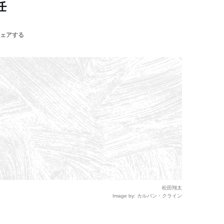
任
ェアする
松田翔太
Image by: カルバン・クライン