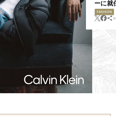
ーに就
FASHION
シ