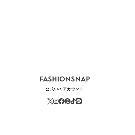
公式SNSアカウント
村拓哉や綾野剛のフォトストーリー掲載、「スイッチ」9月号で写真家 