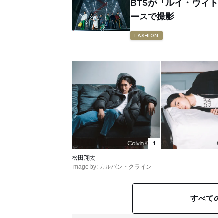
BTSが「ルイ・ヴィ
ースで撮影
FASHION
1
松田翔太
Image by: カルバン・クライン
すべて