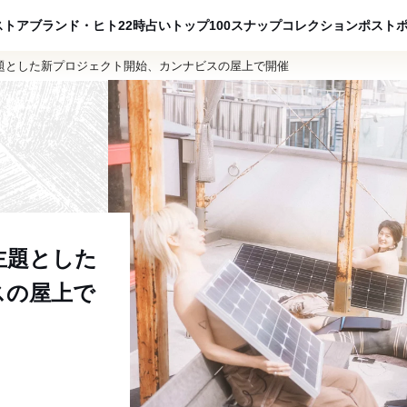
ADVERTISING
ストア
ブランド・ヒト
22時占い
トップ100
スナップ
コレクション
ポスト
題とした新プロジェクト開始、カンナビスの屋上で開催
主題とした
スの屋上で