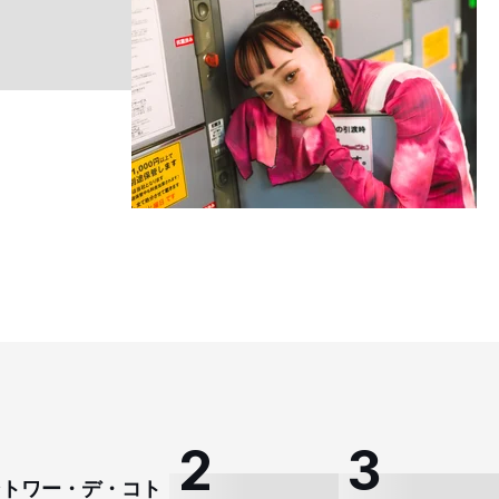
「
C
コントワー・デ・コト