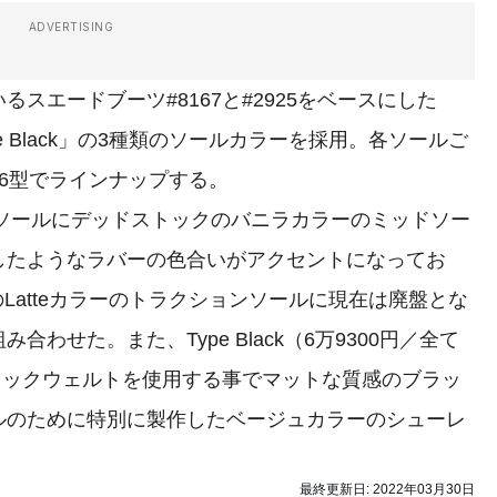
ADVERTISING
エードブーツ#8167と#2925をベースにした
」「Type Black」の3種類のソールカラーを採用。各ソールご
6型でラインナップする。
純正のソールにデッドストックのバニラカラーのミッドソー
したようなラバーの色合いがアクセントになってお
は新作のLatteカラーのトラクションソールに現在は廃盤とな
わせた。また、Type Black（6万9300円／全て
ブラックウェルトを使用する事でマットな質感のブラッ
ルのために特別に製作したベージュカラーのシューレ
。
最終更新日:
2022年03月30日