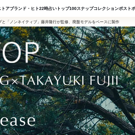
ADVERTISING
ストア
ブランド・ヒト
22時占い
トップ100
スナップ
コレクション
ポスト
プと「ノンネイティブ」藤井隆行が監修、廃盤モデルをベースに製作