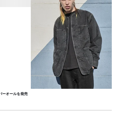
キ
F
バーオールを発売