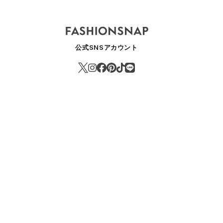
ヨナガアンドコーがノンネイティブと初コラボ、カスタムしたアルファ社
ASHION
公式SNSアカウント