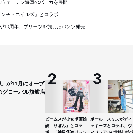
スウェーデン海軍のパーカを展開
インチ・ネイルズ」とコラボ
が10周年、プリーツを施したパンツ発売
都」が11月にオープ
のグローバル旗艦店
ビームスが少女漫画雑
ポール・スミスがディ
誌「りぼん」とコラ
ッキーズとコラボ、ヴ
ボ 「神風怪盗ジャン
ィジュアルは雑誌 ポパ