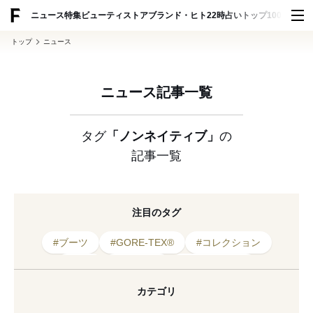
ADVERTISING
ニュース
特集
ビューティ
ストア
ブランド・ヒト
22時占い
トップ100
スナッ
トップ
ニュース
ニュース記事一覧
タグ
「ノンネイティブ」
の
記事一覧
注目のタグ
#ブーツ
#GORE-TEX®
#コレクション
#日本
#ショーツ
#ゴアテックス
#2024年発売
#ノンネイティブ
カテゴリ
#コラボレーション
#セットアップ