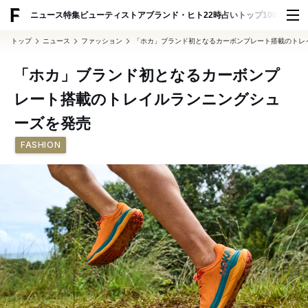
ADVERTISING
ニュース
特集
ビューティ
ストア
ブランド・ヒト
22時占い
トップ100
スナッ
トップ
ニュース
ファッション
「ホカ」ブランド初となるカーボンプレート搭載のトレ
「ホカ」ブランド初となるカーボンプ
レート搭載のトレイルランニングシュ
ーズを発売
FASHION