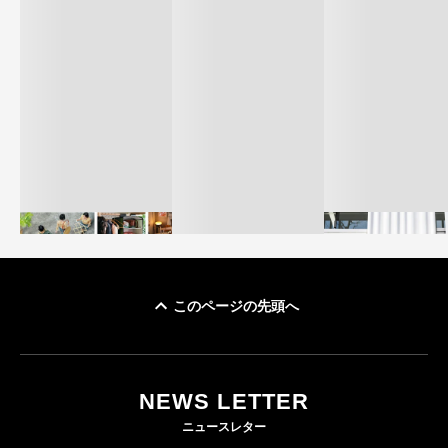
このページの先頭へ
イケアが「都市部で暮
オンワードHD、イ
らす若い世代」に向け
【トップに聞く 2026】
モール熊本に勤務
た新作を発売 全13型
オンワードHD保元道宣
いた従業員3人の死
NEWS LETTER
をラインナップ
社長 「のんびりした
認
ニュースレター
ら先はない」“前進”す
LIFESTYLE
BUSINESS