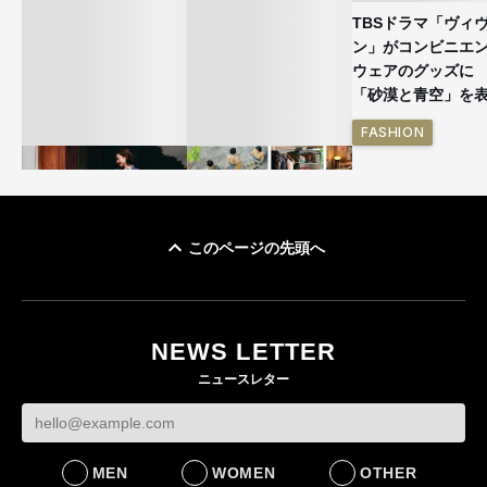
TBSドラマ「ヴィ
ン」がコンビニエ
ウェアのグッズ
「砂漠と青空」を
FASHION
このページの先頭へ
ユニクロ × コントワ
イケアが「都市部で暮
ー・デ・コトニエ新
らす若い世代」に向け
作 コーデュロイジャ
た新作を発売 全13型
NEWS LETTER
ケットなど7型を発売
をラインナップ
ニュースレター
FASHION
LIFESTYLE
MEN
WOMEN
OTHER