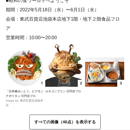
■昭和の食ワールドへようこそ
期間：2022年5月18日（水）〜6月1日（水）
会場：東武百貨店池袋本店地下1階・地下２階食品フロ
ア
営業時間：10:00〜20:00
1
2
3
「日本橋せいとう」ピグモン
カネゴンプリン ⓒ円谷プロ
ナポリタン ⓒ円谷プロ
Image by: 東武百貨店池袋本
店
すべての画像（46点）を表示する