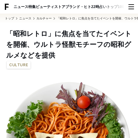
ADVERTISING
ニュース
特集
ビューティ
ストア
ブランド・ヒト
22時占い
トップ100
スナッ
トップ
ニュース
カルチャー
「昭和レトロ」に焦点を当てたイベントを開催、ウルトラ
「昭和レトロ」に焦点を当てたイベント
を開催、ウルトラ怪獣モチーフの昭和グ
ルメなどを提供
CULTURE