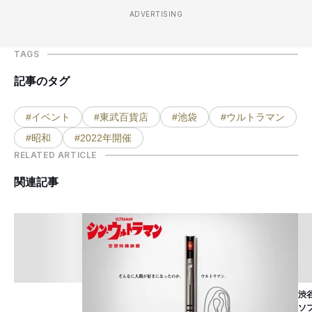
ADVERTISING
TAGS
記事のタグ
#イベント
#東武百貨店
#池袋
#ウルトラマン
#昭和
#2022年開催
RELATED ARTICLE
関連記事
渋
ソ