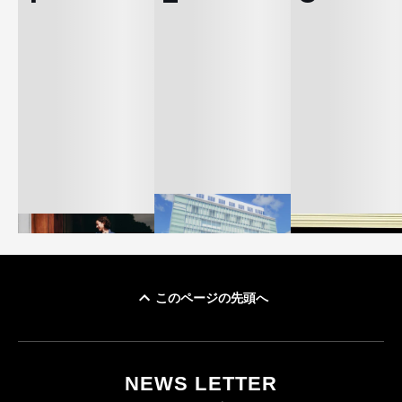
このページの先頭へ
「ユニクロ 京都」が11
ユニクロ × コントワ
月にオープン 国内5店
ゴールドウイン、2
ー・デ・コトニエ新
目のグローバル旗艦店
4〜6月期の営業利
作 コーデュロイジャ
82%減 ザ・ノー
NEWS LETTER
FASHION
ケットなど7型を発売
フェイスで卸が苦