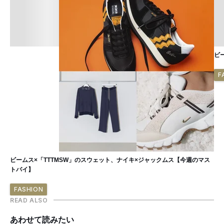
ビ
F
ビームス×「TTTMSW」のスウェット、ナイキ×ジャックムス【今週のマス
トバイ】
FASHION
READ ALSO
あわせて読みたい