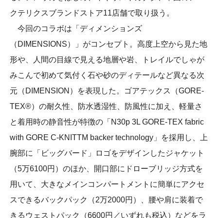
クテリクスブランドストア11店舗で取り扱う。
今回のコラボは「ディメンションズ
（DIMENSIONS）」がコンセプト。高度上空から見た地
形や、人間の目線で見える地層や岩、トレイルでしゃが
みこんで初めて気付く石や砂のディテールなど異なる次
元（DIMENSION）を表現した。ゴアテックス（GORE-
TEX®）の耐久性、防水透湿性、防風性に加え、軽量さ
と着用時の静音性が特徴の「N30p 3L GORE-TEX fabric
with GORE C-KNITTM backer technology」を採用し、上
腕部に「ビッグバード」ロゴをデザインしたジャケット
（5万6100円）のほか、開口部にドローブリッジ方式を
用いて、大きなメインコンパートメントに簡単にアクセ
スできるバックパック（2万2000円）、腰や肩に装着で
きるウェストパック（6600円／いずれも税込）などをラ