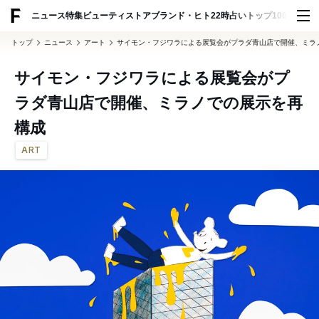
ADVERTISING
ニュース
特集
ビューティ
ストア
ブランド・ヒト
22時占い
トップ100
スナッ
トップ
ニュース
アート
サイモン・フジワラによる展覧会がプラダ青山店で開催、ミラ
サイモン・フジワラによる展覧会がプ
ラダ青山店で開催、ミラノでの展示を再
構成
ART