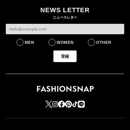
作 コーデュロイジャ
た新作を発売 全13型
NEWS LETTER
ケットなど7型を発売
をラインナップ
ニュースレター
FASHION
LIFESTYLE
MEN
WOMEN
OTHER
登録