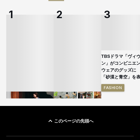
TBSドラマ「ヴィ
ン」がコンビニエ
ウェアのグッズ
「砂漠と青空」を
FASHION
このページの先頭へ
ユニクロ × コントワ
イケアが「都市部で暮
ー・デ・コトニエ新
らす若い世代」に向け