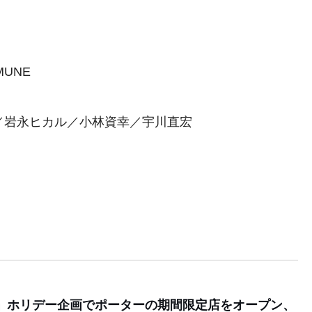
MUNE
／岩永ヒカル／小林資幸／宇川直宏
ン」ホリデー企画でポーターの期間限定店をオープン、