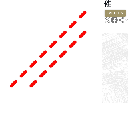
催
FASHION
シ