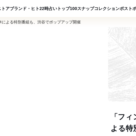
ADVERTISING
ストア
ブランド・ヒト
22時占い
トップ100
スナップ
コレクション
ポスト
幸による特別番組も、渋谷でポップアップ開催
「フィ
よる特