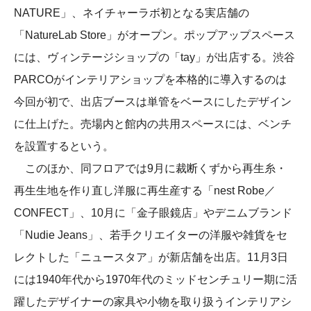
NATURE」、ネイチャーラボ初となる実店舗の
「NatureLab Store」がオープン。ポップアップスペース
には、ヴィンテージショップの「tay」が出店する。渋谷
PARCOがインテリアショップを本格的に導入するのは
今回が初で、出店ブースは単管をベースにしたデザイン
に仕上げた。売場内と館内の共用スペースには、ベンチ
を設置するという。
このほか、同フロアでは9月に裁断くずから再生糸・
再生生地を作り直し洋服に再生産する「nest Robe／
CONFECT」、10月に「金子眼鏡店」やデニムブランド
「Nudie Jeans」、若手クリエイターの洋服や雑貨をセ
レクトした「ニュースタア」が新店舗を出店。11月3日
には1940年代から1970年代のミッドセンチュリー期に活
躍したデザイナーの家具や小物を取り扱うインテリアシ