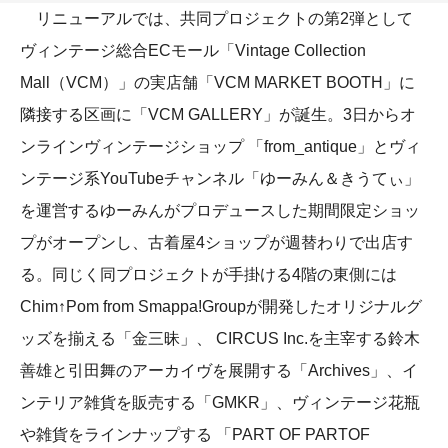
リニューアルでは、共同プロジェクトの第2弾として
ヴィンテージ総合ECモール「Vintage Collection
Mall（VCM）」の実店舗「VCM MARKET BOOTH」に
隣接する区画に「VCM GALLERY」が誕生。3日からオ
ンラインヴィンテージショップ 「from_antique」とヴィ
ンテージ系YouTubeチャンネル「ゆーみん＆きうてぃ」
を運営するゆーみんがプロデュースした期間限定ショッ
プがオープンし、古着屋4ショップが週替わりで出店す
る。同じく同プロジェクトが手掛ける4階の東側には
Chim↑Pom from Smappa!Groupが開発したオリジナルグ
ッズを揃える「金三昧」、 CIRCUS Inc.を主宰する鈴木
善雄と引田舞のアーカイヴを展開する「Archives」、イ
ンテリア雑貨を販売する「GMKR」、ヴィンテージ花瓶
や雑貨をラインナップする 「PART OF PARTOF