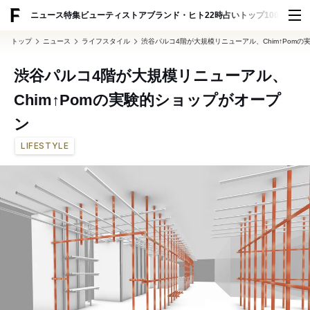
ADVERTISING
ニュース
特集
ビューティ
ストア
ブランド・ヒト
22時占い
トップ100
スナッ
トップ
ニュース
ライフスタイル
渋谷パルコ4階が大規模リニューアル、Chim↑Pom
渋谷パルコ4階が大規模リニューアル、
Chim↑Pomの実験的ショップがオープ
ン
LIFESTYLE