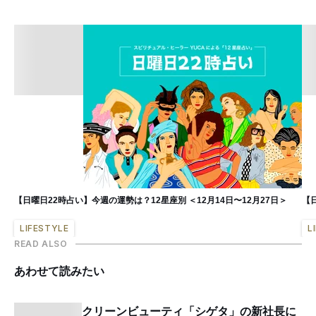
【日曜日22時占い】今週の運勢は？12星座別 ＜12月14日〜12月27日＞
【
LIFESTYLE
L
READ ALSO
あわせて読みたい
クリーンビューティ「シゲタ」の新社長に