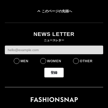
このページの先頭へ
ユニクロ × コントワ
イケアが「都市部で暮
ー・デ・コトニエ新
らす若い世代」に向け
作 コーデュロイジャ
た新作を発売 全13型
NEWS LETTER
ケットなど7型を発売
をラインナップ
ニュースレター
FASHION
LIFESTYLE
MEN
WOMEN
OTHER
登録