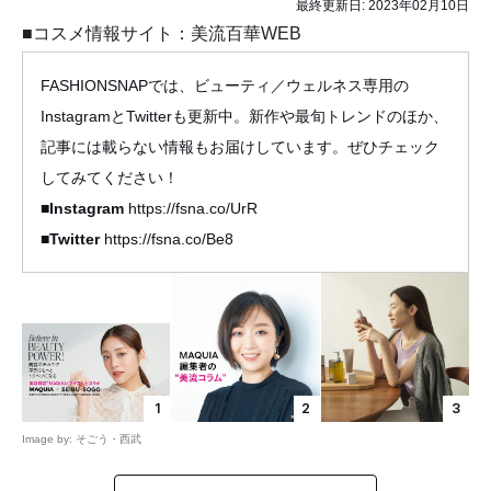
最終更新日:
2023年02月10日
■コスメ情報サイト：美流百華WEB
FASHIONSNAPでは、ビューティ／ウェルネス専用の
InstagramとTwitterも更新中。新作や最旬トレンドのほか、
記事には載らない情報もお届けしています。ぜひチェック
してみてください！
■Instagram
https://fsna.co/UrR
■Twitter
https://fsna.co/Be8
1
2
3
Image by: そごう・西武