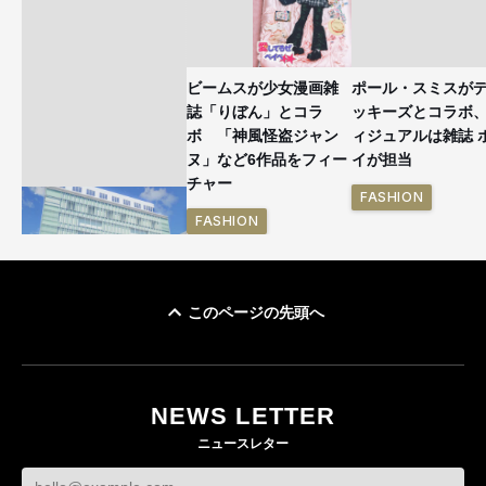
ビームスが少女漫画雑
ポール・スミスが
誌「りぼん」とコラ
ッキーズとコラボ
ボ 「神風怪盗ジャン
ィジュアルは雑誌 
ヌ」など6作品をフィー
イが担当
チャー
FASHION
FASHION
このページの先頭へ
「ユニクロ 京都」が11
月にオープン 国内5店
目のグローバル旗艦店
NEWS LETTER
FASHION
ニュースレター