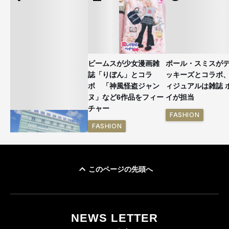
ビームスが少女漫画雑
ポール・スミスが
誌「りぼん」とコラ
ッキーズとコラボ
ボ 「神風怪盗ジャン
ィジュアルは雑誌 
ヌ」など6作品をフィー
イが担当
チャー
FASHION
FASHION
このページの先頭へ
「ユニクロ 京都」が11
月にオープン 国内5店
目のグローバル旗艦店
NEWS LETTER
FASHION