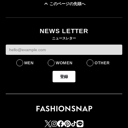
このページの先頭へ
ユニクロ × コントワ
イケアが「都市部で暮
ー・デ・コトニエ新
らす若い世代」に向け
作 コーデュロイジャ
た新作を発売 全13型
NEWS LETTER
ケットなど7型を発売
をラインナップ
ニュースレター
FASHION
LIFESTYLE
MEN
WOMEN
OTHER
登録