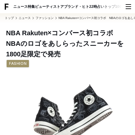
ADVERTISING
ニュース
特集
ビューティ
ストア
ブランド・ヒト
22時占い
トップ100
スナッ
トップ
ニュース
ファッション
NBA Rakuten×コンバース初コラボ NBAのロゴをあ
NBA Rakuten×コンバース初コラボ
NBAのロゴをあしらったスニーカーを
1800足限定で発売
FASHION