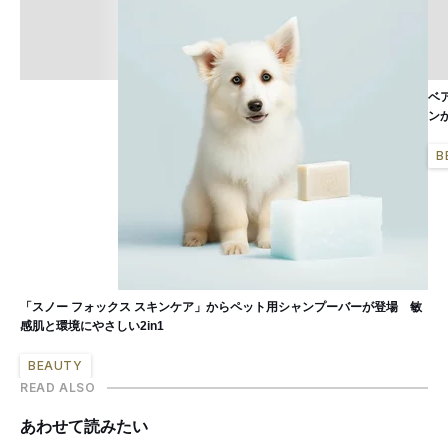
ベ
ン
B
「スノー フォックス スキンケア」からペット用シャンプーバーが登場 敏
感肌と環境にやさしい2in1
BEAUTY
READ ALSO
あわせて読みたい