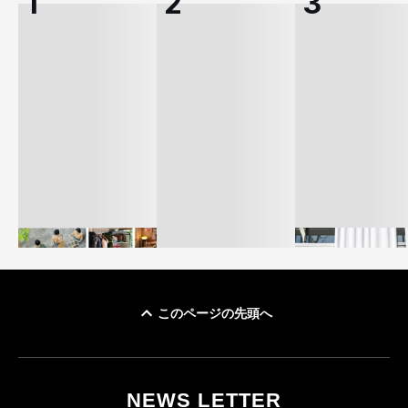
このページの先頭へ
イケアが「都市部で暮
オンワードHD、イ
らす若い世代」に向け
【トップに聞く 2026】
モール熊本に勤務
た新作を発売 全13型
オンワードHD保元道宣
いた従業員3人の死
NEWS LETTER