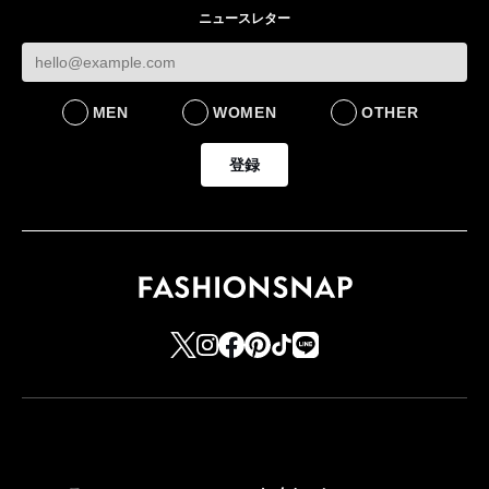
をラインナップ
社長 「のんびりした
認
ニュースレター
ら先はない」“前進”す
LIFESTYLE
BUSINESS
るための企業戦略
BUSINESS
MEN
WOMEN
OTHER
登録