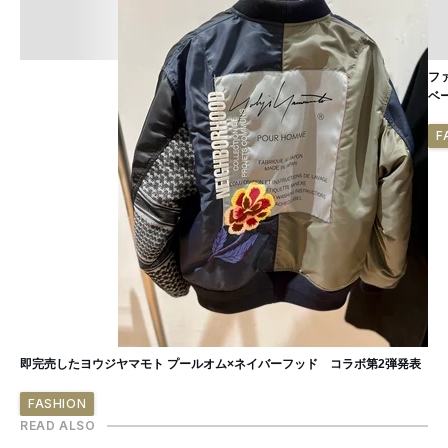
フ
ベ
F
即完売したヨウジヤマモト プールオム×ネイバーフッド コラボ第2弾発表
FASHION
READ ALSO