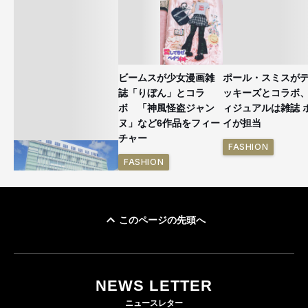
ビームスが少女漫画雑
ポール・スミスが
誌「りぼん」とコラ
ッキーズとコラボ
ボ 「神風怪盗ジャン
ィジュアルは雑誌 
ヌ」など6作品をフィー
イが担当
チャー
FASHION
FASHION
このページの先頭へ
「ユニクロ 京都」が11
月にオープン 国内5店
目のグローバル旗艦店
NEWS LETTER
FASHION
ニュースレター