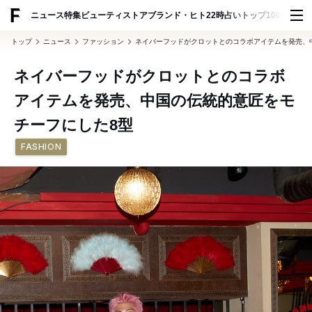
ADVERTISING
ニュース
特集
ビューティ
ストア
ブランド・ヒト
22時占い
トップ100
スナッ
トップ
ニュース
ファッション
ネイバーフッドがクロットとのコラボアイテムを発売、
ネイバーフッドがクロットとのコラボ
アイテムを発売、中国の伝統的意匠をモ
チーフにした8型
FASHION