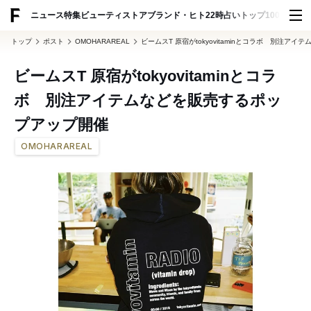
ADVERTISING
ニュース
特集
ビューティ
ストア
ブランド・ヒト
22時占い
トップ100
スナッ
トップ
ポスト
OMOHARAREAL
ビームスT 原宿がtokyovitaminとコラボ 別注ア
ビームスT 原宿がtokyovitaminとコラ
ボ 別注アイテムなどを販売するポッ
プアップ開催
OMOHARAREAL