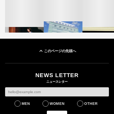
このページの先頭へ
「ユニクロ 京都」が11
ユニクロ × コントワ
月にオープン 国内5店
ゴールドウイン、2
ー・デ・コトニエ新
目のグローバル旗艦店
4〜6月期の営業利
作 コーデュロイジャ
82%減 ザ・ノー
NEWS LETTER
FASHION
ケットなど7型を発売
フェイスで卸が苦
ニュースレター
FASHION
BUSINESS
MEN
WOMEN
OTHER