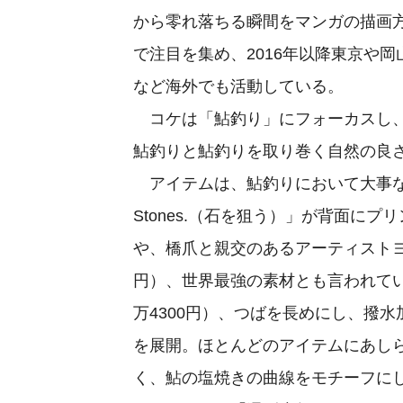
から零れ落ちる瞬間をマンガの描画方法
で注目を集め、2016年以降東京や
など海外でも活動している。
コケは「鮎釣り」にフォーカスし、
鮎釣りと鮎釣りを取り巻く自然の良
アイテムは、鮎釣りにおいて大事な教訓
Stones.（石を狙う）」が背面に
や、橋爪と親交のあるアーティストヨ
円）、世界最強の素材とも言われてい
万4300円）、つばを長めにし、撥水
を展開。ほとんどのアイテムにあしら
く、鮎の塩焼きの曲線をモチーフに