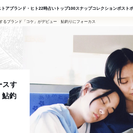
ADVERTISING
ストア
ブランド・ヒト
22時占い
トップ100
スナップ
コレクション
ポスト
スするブランド「コケ」がデビュー 鮎釣りにフォーカス
ースす
 鮎釣