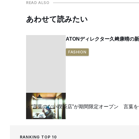
READ ALSO
あわせて読みたい
ATONディレクター久﨑康晴の
FASHION
“言葉のない喫茶店”が期間限定オープン 言葉
RANKING TOP 10