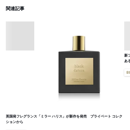
関連記事
新
あ
B
英国発フレグランス「ミラー ハリス」が新作を発売 プライベート コレク
ションから