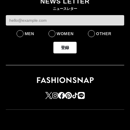
NEWS LETTER
ケットなど7型を発売
をラインナップ
ニュースレター
FASHION
LIFESTYLE
MEN
WOMEN
OTHER
登録