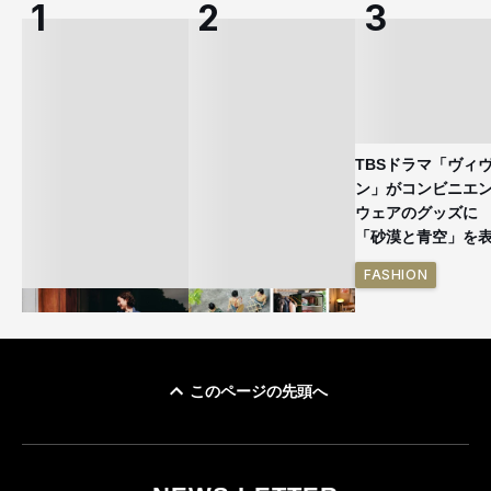
TBSドラマ「ヴィ
ン」がコンビニエ
ウェアのグッズ
「砂漠と青空」を
FASHION
このページの先頭へ
ユニクロ × コントワ
イケアが「都市部で暮
ー・デ・コトニエ新
らす若い世代」に向け
作 コーデュロイジャ
た新作を発売 全13型