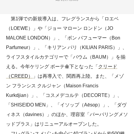
第1弾での新規導入は、フレグランスから「ロエベ
（LOEWE）」や「ジョー マローン ロンドン（JO
MALONE LONDON）」、「ボン パフューマー（Bon
Parfumeur）」、「キリアン パリ（KILIAN PARIS）」、
ライフスタイルカテゴリーで「バウム（BAUM）」を揃
える。今年ケリング ボーテ傘下となった「
クリード
（CREED）
」は再導入で、関西再上陸。また、「メゾ
ン フランシス クルジャン（Maison Francis
Kurkdjian）」、「コスメデコルテ（DECORTE）」、
「SHISEIDO MEN」、「イソップ（Aēsop）」、「ダヴ
ィネス（davines）」のほか、理容室「バーバリングメソ
ッドプラス」はリニューアルオープンした。
フレグランスメゾンを中心に40ブランドから約500種