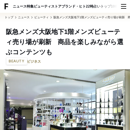
ADVERTISING
ニュース
特集
ビューティ
ストア
ブランド・ヒト
22時占い
トップ100
スナッ
トップ
ニュース
ビューティ
阪急メンズ大阪地下1階メンズビューティ売り場が刷新
阪急メンズ大阪地下1階メンズビューテ
ィ売り場が刷新 商品を楽しみながら選
ぶコンテンツも
BEAUTY
ビジネス