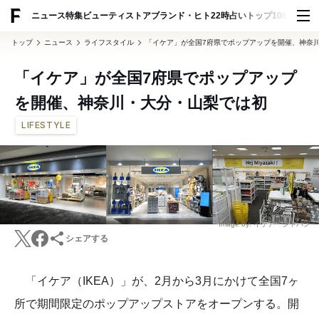
ADVERTISING
ニュース
特集
ビューティ
ストア
ブランド・ヒト
22時占い
トップ100
スナッ
トップ
ニュース
ライフスタイル
「イケア」が全国7府県でポップアップを開催、神奈
「イケア」が全国7府県でポップアップ
を開催、神奈川・大分・山梨では初
LIFESTYLE
Image by: イケア・ジャパン
シェアする
「イケア（IKEA）」が、2月から3月にかけて全国7ヶ
所で期間限定のポップアップストアをオープンする。開