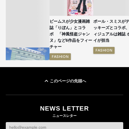
ビームスが少女漫画雑
ポール・スミスが
誌「りぼん」とコラ
ッキーズとコラボ
ボ 「神風怪盗ジャン
ィジュアルは雑誌 
ヌ」など6作品をフィー
イが担当
チャー
FASHION
FASHION
このページの先頭へ
「ユニクロ 京都」が11
月にオープン 国内5店
目のグローバル旗艦店
NEWS LETTER
FASHION
ニュースレター