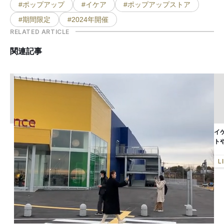
#ポップアップ
#イケア
#ポップアップストア
#期間限定
#2024年開催
RELATED ARTICLE
関連記事
イ
ト
L