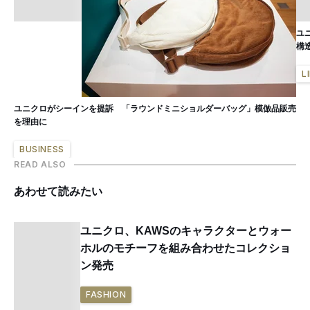
ユ
構
L
ユニクロがシーインを提訴 「ラウンドミニショルダーバッグ」模倣品販売
を理由に
BUSINESS
READ ALSO
あわせて読みたい
ユニクロ、KAWSのキャラクターとウォー
ホルのモチーフを組み合わせたコレクショ
ン発売
FASHION