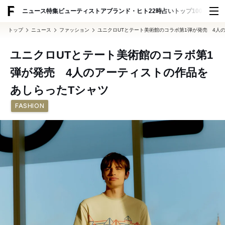
ADVERTISING
ニュース
特集
ビューティ
ストア
ブランド・ヒト
22時占い
トップ100
スナッ
トップ
ニュース
ファッション
ユニクロUTとテート美術館のコラボ第1弾が発売 4人
ユニクロUTとテート美術館のコラボ第1
弾が発売 4人のアーティストの作品を
あしらったTシャツ
FASHION