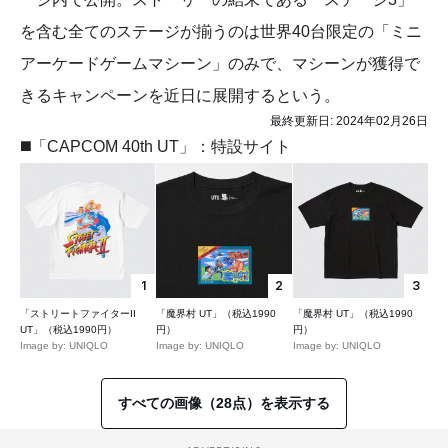
を含む全てのステージが揃うのは世界40台限定の「ミニ
アーケードゲームマシーン」のみで、マシーンが獲得で
きるキャンペーンを近日に展開するという。
最終更新日:
2024年02月26日
◼️「CAPCOM 40th UT」：特設サイト
1
2
3
「ストリートファイターII
「魔界村 UT」（税込1990
「魔界村 UT」（税込1990
UT」（税込1990円）
円）
円）
Image by: UNIQLO
Image by: UNIQLO
Image by: UNIQLO
すべての画像（28点）を表示する