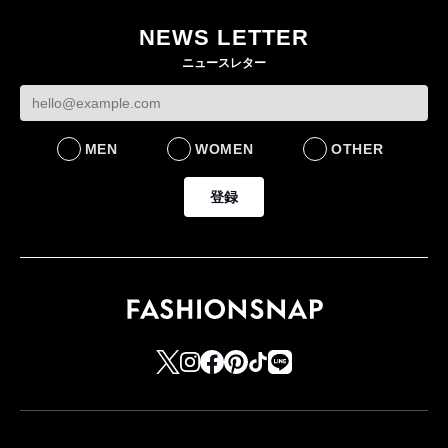
ー・デ・コトニエ新
らす若い世代」に向け
作 コーデュロイジャ
た新作を発売 全13型
NEWS LETTER
ケットなど7型を発売
をラインナップ
ニュースレター
FASHION
LIFESTYLE
MEN
WOMEN
OTHER
登録