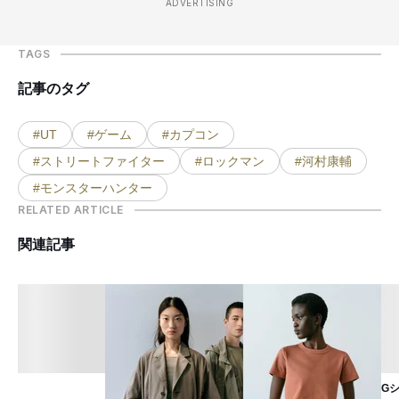
ADVERTISING
TAGS
記事のタグ
#UT
#ゲーム
#カプコン
#ストリートファイター
#ロックマン
#河村康輔
#モンスターハンター
RELATED ARTICLE
関連記事
G