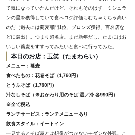
て気になっていたんだけど、それもそのはず。ミシュラ
ンの星を獲得していて食べログ評価もむちゃくちゃ高い
のだ（過去には蕎麦部門1位、ブロンズ獲得、百名店な
どに選出）。つまり超名店。まだ新年だし、たまにはお
いしい蕎麦をすすってみたいと食べに行ってみた。
本日のお店：玉笑（たまわらい）
メニュー：蕎麦
食べたもの：花巻そば（1,760円）
とうふそば（1,760円）
汁なしそば（※おかわり用のそば 温／冷 各990円）
※全て税込
ランチサービス：ランチメニューあり
飲食スタイル：イートイン
一見するとそば屋とは想像がつかないモダンな外観。こ