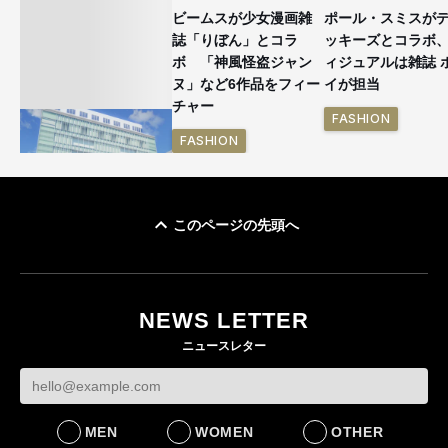
ビームスが少女漫画雑
ポール・スミスが
誌「りぼん」とコラ
ッキーズとコラボ
ボ 「神風怪盗ジャン
ィジュアルは雑誌 
ヌ」など6作品をフィー
イが担当
チャー
FASHION
FASHION
このページの先頭へ
「ユニクロ 京都」が11
月にオープン 国内5店
目のグローバル旗艦店
NEWS LETTER
FASHION
ニュースレター
MEN
WOMEN
OTHER