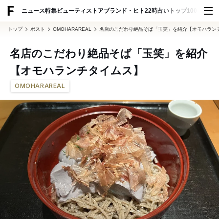
ADVERTISING
ニュース
特集
ビューティ
ストア
ブランド・ヒト
22時占い
トップ100
スナッ
トップ
ポスト
OMOHARAREAL
名店のこだわり絶品そば「玉笑」を紹介【オモハラン
名店のこだわり絶品そば「玉笑」を紹介
【オモハランチタイムス】
OMOHARAREAL