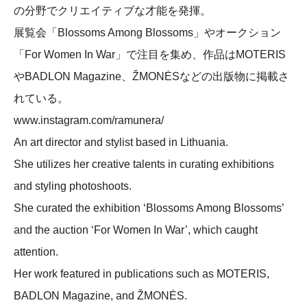
の分野でクリエイティブな才能を発揮。
展覧会「Blossoms Among Blossoms」やオークション
「For Women In War」で注目を集め、作品はMOTERIS
やBADLON Magazine、ŽMONĖSなどの出版物に掲載さ
れている。
www.instagram.com/ramunera/
An art director and stylist based in Lithuania.
She utilizes her creative talents in curating exhibitions
and styling photoshoots.
She curated the exhibition ‘Blossoms Among Blossoms’
and the auction ‘For Women In War’, which caught
attention.
Her work featured in publications such as MOTERIS,
BADLON Magazine, and ŽMONĖS.