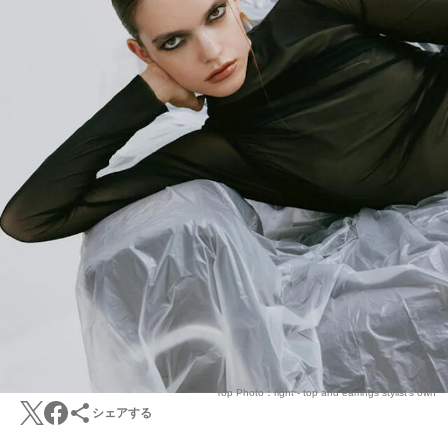
Top Photo：right - top and earrings stylist’s own
シェアする