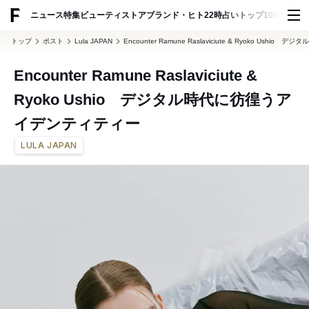
ADVERTISING
ニュース
特集
ビューティ
ストア
ブランド・ヒト
22時占い
トップ100
スナッ
トップ
ポスト
Lula JAPAN
Encounter Ramune Raslaviciute & Ryoko Us
Encounter Ramune Raslaviciute &
Ryoko Ushio デジタル時代に彷徨うア
イデンティティー
LULA JAPAN