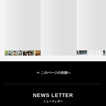
このページの先頭へ
イケアが「都市部で暮
オンワードHD、イ
らす若い世代」に向け
【トップに聞く 2026】
モール熊本に勤務
た新作を発売 全13型
オンワードHD保元道宣
いた従業員3人の死
NEWS LETTER
をラインナップ
社長 「のんびりした
認
ニュースレター
ら先はない」“前進”す
LIFESTYLE
BUSINESS