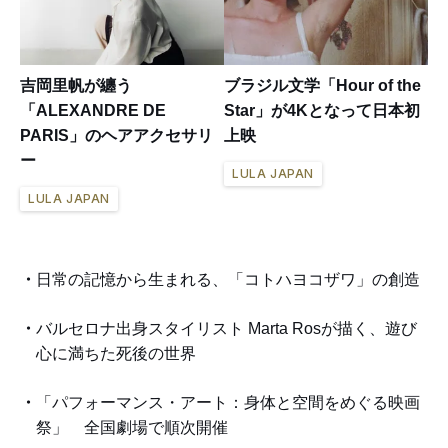
吉岡里帆が纏う
ブラジル文学「Hour of the
「ALEXANDRE DE
Star」が4Kとなって日本初
PARIS」のヘアアクセサリ
上映
ー
LULA JAPAN
LULA JAPAN
日常の記憶から生まれる、「コトハヨコザワ」の創造
バルセロナ出身スタイリスト Marta Rosが描く、遊び
心に満ちた死後の世界
「パフォーマンス・アート：身体と空間をめぐる映画
祭」 全国劇場で順次開催