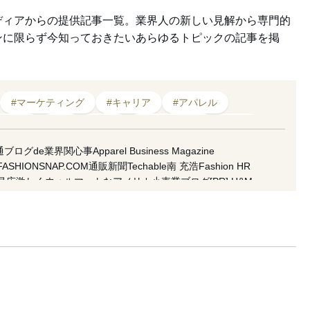
ディアからの提供記事一覧。業界人の新しい見解から専門的
ンに限らず今知っておきたいあらゆるトピックの記事を掲
#マーケティング
#キャリア
#アパレル
スタイル
#EC
#素材
#テキスタイル
#人材
#クリエイター
#デザイナー
#インフルエンサー
通ブログde業界関心事
Apparel Business Magazine
FASHIONSNAP.COM
通販新聞
Techable
南 充浩
Fashion HR
#メンズ
昌広
激しくウォルマートなアメリカ小売業ブログ
[PR] H&M
koso
南馬越一義（MAGO）
麥田俊一
増田海治郎
久保雅裕
水隆
市川渚
小川徹
高野公三子
菊田琢也
田中美保
ラコステ
FACY
 良和
五十君 花実
READY TO FASHION
ACROSS
CITERA
地 彩弓
栗野 宏文
清水早苗
坂部三樹郎
TopSeller.Style
石関亮
サンドウTIMES
セブツー
ラクマplus
fashion tech news
f Topic
倉田佳子
MATCHESFASHION
mag by fashionlaw.tokyo
太
雪路fanfan
津村耕佑
杉田聖司
・ウィーク推進機構
アドビ（公式ブログ）