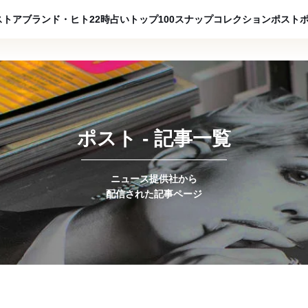
ADVERTISING
ストア
ブランド・ヒト
22時占い
トップ100
スナップ
コレクション
ポスト
ポスト - 記事一覧
ニュース提供社から
配信された記事ページ