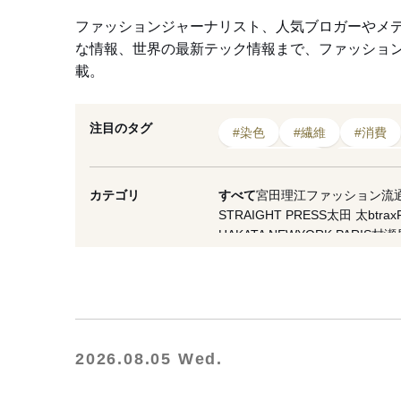
ファッションジャーナリスト、人気ブロガーやメ
な情報、世界の最新テック情報まで、ファッショ
載。
注目のタグ
#染色
#繊維
#消費
#ポリエステル
#ライフ
#ビジネス
#機能性
カテゴリ
すべて
宮田理江
ファッション流
STRAIGHT PRESS
太田 太
btrax
#業界
#ファッション
HAKATA NEWYORK PARIS
村瀬
VICE Japan
マスイユウ
繊研plus
西谷真理子
蘆田裕史
市川重人
泉
夏川イコ
滝田 雅樹
寺澤 真理
山縣
OMOHARAREAL
Lula JAPAN
軍
WFN -Asia-
Yoshiko Kurata
ダガヤ
NESTBOWL
フクノバ。
林信行
Of
2026.08.05 Wed.
THREE
MNMM
F/STORE
徳永啓
一般社団法人日本ファッション