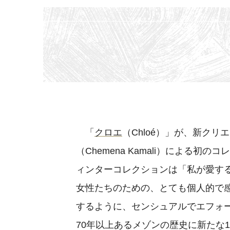
「
クロエ
（Chloé）」が、新ク
（Chemena Kamali）による初
ィンターコレクションは「私が愛す
女性たちのための、とても個人的で
するように、センシュアルでエフォ
70年以上あるメゾンの歴史に新たな