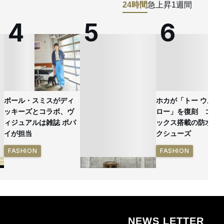
24時間
急上昇
1週間
ポール・スミスがディ
ホカが「トー ウルト
ッキーズとコラボ、ヴ
ロー」を復刻 ゴア
ィジュアルは雑誌 ポパ
ックス搭載の防水ハ
イが担当
クシューズ
FASHION
FASHION
NEWS LETTER
無印良品の古家具シリ