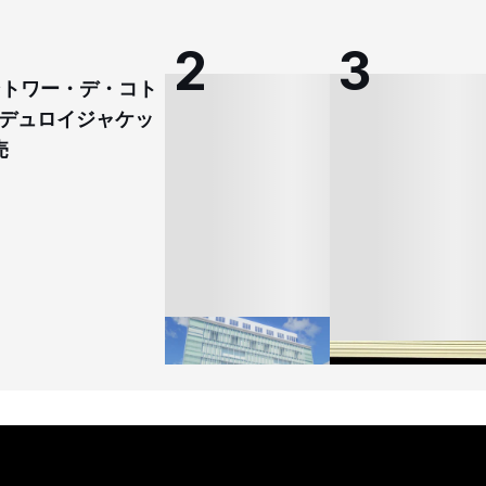
コントワー・デ・コト
デュロイジャケッ
売
「ユニクロ 京都」が11
月にオープン 国内5店
ゴールドウイン、26年