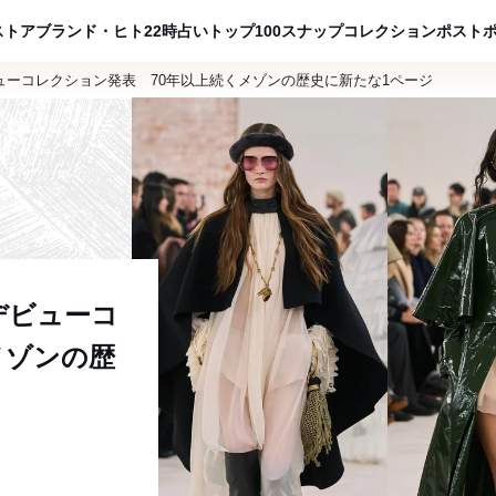
ADVERTISING
ストア
ブランド・ヒト
22時占い
トップ100
スナップ
コレクション
ポスト
ーコレクション発表 70年以上続くメゾンの歴史に新たな1ページ
デビューコ
メゾンの歴