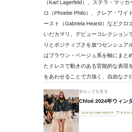
（Karl Lagerfeld）、ステラ・マッ
ロ（Phoebe Philo）、クレア・ワイト
ースト（Gabriela Hearst）
いだカマリ。デビューコレクションで
りとポジティブさを放つセンシュア
はブラウン・ベージュ系を軸にまと
たドレスで動きのある官能的な表現
をあわせることで力強く、自由なク
全ルックを見る
Chloé 2024年ウ
ファッシ
2024 AUTUMN WINTER