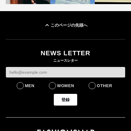
このページの先頭へ
「ユニクロ 京都」が11
ユニクロ × コントワ
月にオープン 国内5店
ゴールドウイン、2
ー・デ・コトニエ新
目のグローバル旗艦店
4〜6月期の営業利
作 コーデュロイジャ
82%減 ザ・ノー
NEWS LETTER
FASHION
ケットなど7型を発売
フェイスで卸が苦
ニュースレター
FASHION
BUSINESS
MEN
WOMEN
OTHER
登録