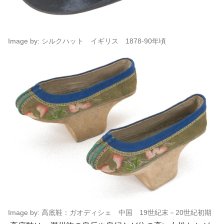
Image by: シルクハット イギリス 1878-90年頃
Image by: 高底鞋：ガオディシェ 中国 19世紀末－20世紀初期