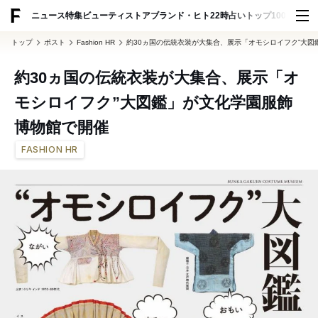
ADVERTISING
ニュース
特集
ビューティ
ストア
ブランド・ヒト
22時占い
トップ100
スナッ
トップ
ポスト
Fashion HR
約30ヵ国の伝統衣装が大集合、展示「オモシロイフク”大
約30ヵ国の伝統衣装が大集合、展示「オ
モシロイフク”大図鑑」が文化学園服飾
博物館で開催
FASHION HR