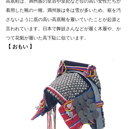
高底鞋は、満州族の皇后や皇妃など位の高い女性たちが
着用した靴の一種。満州族は冬は雪が多いため、裾を汚
さないように底の高い高底靴を履いていたことが起源と
言われています。日本で舞妓さんなどが履く木履や、か
つて花魁が履いた高下駄に似ています。
【 おもい 】