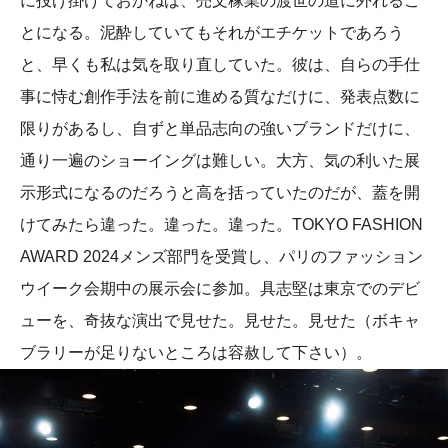
に投げ掛けておかねば、売文稼業の渡世の道に外れるこ
とになる。泥酔していてもそれがエチケットであろう
と、早くも私は気を取り直していた。彼は、自らの手仕
事に恃む創作手法を前に進める質なだけに、発表点数に
限りがあるし、自ずと単品志向の強いブランドだけに、
通り一遍のショーイングは難しい。大方、気の利いた展
示形式になるのだろうと高を括っていたのだが、蓋を開
けてみたら違った。違った。違った。TOKYO FASHION
AWARD 2024メンズ部門を受賞し、パリのファッション
ウイーク会期中の展示会に参加。具志堅は東京でのデビ
ューを、奇抜な演出で見せた。見せた。見せた（ボキャ
ブラリーが足りないところは容赦して下さい）。