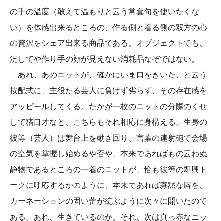
の手の温度（敢えて温もりと云う常套句を使いたくな
い）を体感出来るところの、作る側と着る側の双方の心
の贅沢をシェア出来る商品である。オブジェクトでも、
況してや作り手の顔が見えない消耗品なぞではない。
あれ、あのニットが、確かにいま口をきいた、と云う
按配式に、主役たる芸人に負けず劣らず、その存在感を
アッピールしてくる。たかが一枚のニットの分際のくせ
して猪口才なと、こちらもそれ相応に身構える。生身の
彼等（芸人）は舞台上を動き回り、言葉の連射砲で会場
の空気を掌握し始めるや否や、本来であればもの云わぬ
静物であるところの一着のニットが、恰も彼等の即興ト
ークに呼応するかのように、本来であれば寡黙な唇を、
カーネーションの固い蕾が綻ぶように次々に開いたので
ある。あれ、生きているのか。それ、次は真っ赤なニッ