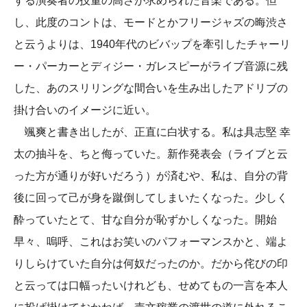
する演奏者の技量の高さが求められた音楽である。但
し、此度のコントは、モードとかフリージャズの晦渋さ
と云うよりは、1940年代のビバップを牽引したチャーリ
ー・パーカーとディジー・ガレスピーがライブ音源に残
した、あのスリリングな間合いを生み出したアドリブの
掛け合いのイメージに近い。
颯爽と書き出したが、正直に白状する。私は具志堅 幸
太の抽斗を、ちと侮っていた。新作発表会（ライブと云
った方が通りが好いだろう）が済むや、私は、自分の背
後に回って己が身を蹴倒してしまいたくなった。少しく
酔っていたとて、甘な自分が恥ずかしくなった。開始
早々、嗚呼、これはお笑いのパフォーマンスかと、端よ
りしらけていた自分は何奴だったのか。だから侘びの印
と云っては口幅ったいけれども、せめてもの一言を本人