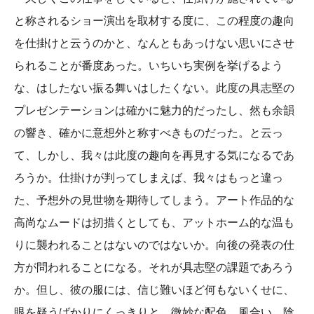
と称されるショー演出を取材する度に、この程度の趣向
を仕掛けと云うのかと、なんともあっけない思いにさせ
られることが番度あった。いちいち実例を挙げるよう
な、はしたない振る舞いはしたくない。此度の具志堅の
プレゼンテーションは確かに魅力的だったし、然も余韻
の響き、確かに意想外と称すべきものだった。と云っ
て、しかし、我々は此度の趣向を再見する気になるであ
ろうか。仕掛けが判ってしまえば、我々はもっと違っ
た、予想外の見世物を期待してしまう。アート作品的な
高尚なムードは扨措くとしても、アットホーム的な温も
りに襲われることはないのではないか。向後の発表の仕
方が問われることになる。それが具志堅の課題であろう
か。但し、彼の服には、信じ難いほど何もないくせに、
眼を疑うばかりにくっきりと、微妙な配色、風合い、陰