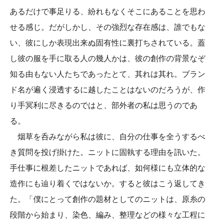
あるだけで事足りる、紛れもなくそこにあることを思わ
せる感じ。だがしかし、その強烈な存在感は、誰でもな
い、彼にしか表現出来ぬ固有性に裏打ちされている。蓋
し彼の服を手に取る人の幾人かは、彼の創作の背景なぞ
知る由もない人たちであったとて、其れは其れ。ブラン
ド名が遍く浸透するに越したことはないのだろうが、作
り手冥利に尽きるのではと、部外者の私は思うのであ
る。
烟草を呑みながら私は彼に、自分の仕事を全うするべ
き質問を投げ掛けた。ニットに固執する理由を訊いた。
手仕事に根差したニットであれば、如何様にも立体的な
造作にも辿り着くではないか。すると彼はこう返してき
た。「僕にとって創作の題材としてのニットは、原糸の
段階から始まり、染色、編み、整理などの様々な工程に