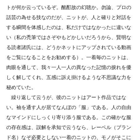
トが何か云っているぞ。酩酊故の幻聴か。勿論、プロの
話芸の為せる技なのだが、ニットが、人と確りと対話を
する瞬間を体感したのは、私だけではなかったに違いな
い（私の禿筆ではさぞやもどかしいだろうから、賢明な
る読者諸氏には、どうかネットにアップされている動画
をご覧になることをお勧めする）。一着毎のニットは、
肉眼を通して、我々一人一人の異なった記憶の捩れを優
しく解してくれ、五感に訴え掛けるような不思議な力を
秘めていた。
繰り返して云うが、彼のニットはアート作品ではな
い。袖を通す人が居てなんぼの「服」である。人の自由
なマインドにしっくり寄り添う服である。この確かな服
の存在感は、誤解を承知で云うなら、レーベル（ブラン
ド名）なぞ必要としない一着のニットの、モノがそこに