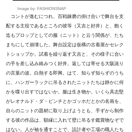
Image by: FASHIONSNAP
コントが進むにつれ、百戦錬磨の掛け合いで舞台を支
配する主役であるところの彼等（又吉と好井）と、飽く
迄もプロップとしての服（ニット）と云う関係が、たち
まちにして崩壊した。舞台設定は仮構の古着屋かセレク
トショップか。試着を繰り返す又吉と、その様子に合い
の手を差し込み絡みつく好井。返しては寄せる大阪訛り
の言葉の波。白熱する即興。はて、知らず知らずのうち
に、ハンガーラックに吊るされたニットたちは静かに何
かを喋り出すではないか。服は生き物か。いくら具志堅
がレオナルド・ダ・ビンチとかゴッホだとかの名画を、
自らのニットの題材に取り上げようとも、手ずから制作
する彼の作品は、額縁に入れて壁に吊るす鑑賞物なぞで
はない。人が袖を通すことで、設計者や工場の職人たち