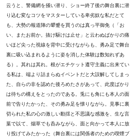
云うと、警備網を掻い潜り、ショー終了後の舞台裏に潜
り込む変なコツをマスターしている卑劣奴な私だとて
も、大勢の報道陣の顰蹙を買うのは真っ平御免（「お
い、またお前か。抜け駆けは止せ」と云わぬばかりの痛
いほど尖った視線を背中に受けながらも、勇み足で舞台
裏に吸い込まれるように姿を消した体験は数知れずあ
る）。其れは其れ。根がエチケット遵守主義に出来てい
る私は、端より詰まらぬイベントだと大誤解してしまっ
た、自らの非を認めた後ろめたさがあって、此度ばかり
は待ちの構えをとったのである。兎にも角にも本人の面
前で告りたかった、その勇み足を懐りながら。見事に裏
切られた私の心の激しい動揺と不思議な感激を、生な言
葉で以て、烟草でも呑みながら、面と向かって本人に放
り投げてみたかった（舞台裏には関係者のための喫煙ブ