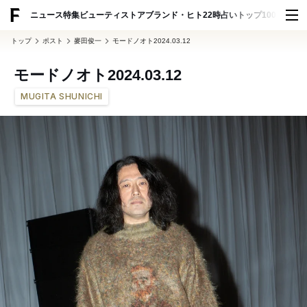
ADVERTISING
ニュース
特集
ビューティ
ストア
ブランド・ヒト
22時占い
トップ100
スナッ
トップ
ポスト
麥田俊一
モードノオト2024.03.12
モードノオト2024.03.12
MUGITA SHUNICHI