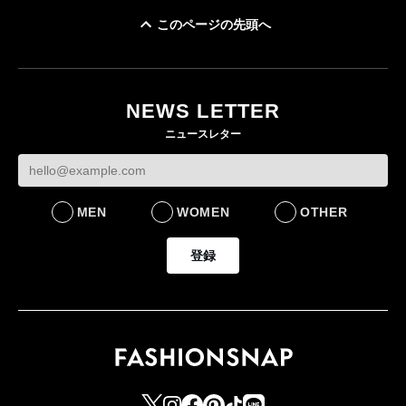
このページの先頭へ
ユニクロ × コントワ
イケアが「都市部で暮
ー・デ・コトニエ新
らす若い世代」に向け
作 コーデュロイジャ
た新作を発売 全13型
NEWS LETTER
ケットなど7型を発売
をラインナップ
ニュースレター
FASHION
LIFESTYLE
MEN
WOMEN
OTHER
登録