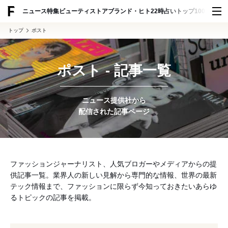
ADVERTISING
ニュース
特集
ビューティ
ストア
ブランド・ヒト
22時占い
トップ100
スナッ
トップ
ポスト
ポスト - 記事一覧
ニュース提供社から
配信された記事ページ
ファッションジャーナリスト、人気ブロガーやメディアからの提
供記事一覧。業界人の新しい見解から専門的な情報、世界の最新
テック情報まで、ファッションに限らず今知っておきたいあらゆ
るトピックの記事を掲載。