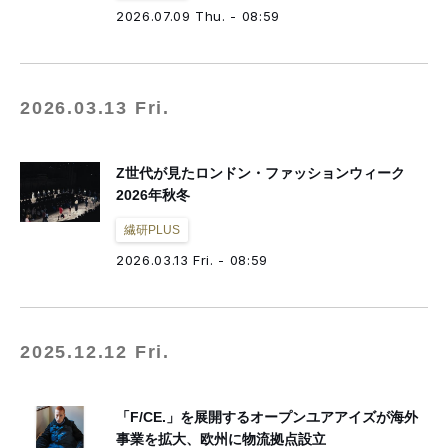
fashion tech news
NESTBOWL
フクノバ。
林信行
Off Topic
2026.07.09 Thu. - 08:59
倉田佳子
MATCHESFASHION
mag by fashionlaw.tokyo
THREE
MNMM
F/STORE
徳永啓太
雪路fanfan
津村耕佑
杉田聖司
一般社団法人日本ファッション・ウィーク推進機構
2026.03.13 Fri.
アドビ（公式ブログ）
Z世代が見たロンドン・ファッションウィーク
2026年秋冬
繊研PLUS
2026.03.13 Fri. - 08:59
2025.12.12 Fri.
「F/CE.」を展開するオープンユアアイズが海外
事業を拡大、欧州に物流拠点設立