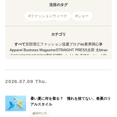
注目のタグ
#ファッションウィーク
#ショー
#マーケティング
#素材
#デザイナー
#アメリカ
#2025年春夏
#写真
#新作
カテゴリ
#ファッション
#伊藤忠
#メンズ
#物流
すべて
宮田理江
ファッション流通ブログde業界関心事
#アート
#バッグ
#Z世代
#ニューヨーク
Apparel Business Magazine
STRAIGHT PRESS
太田 太
btrax
FASHIONSNAP.COM
通販新聞
Techable
南 充浩
Fashion HR
#プレゼンテーション
#ロンドン
#パリ
HAKATA NEWYORK PARIS
村瀬昌広
激しくウォルマートなアメリカ小売業ブログ
[PR] H&M
VICE Japan
マスイユウ
繊研plus
koso
南馬越一義（MAGO）
麥田俊一
増田海治郎
久保雅裕
西谷真理子
蘆田裕史
市川重人
2026.07.09 Thu.
泉水隆
市川渚
小川徹
高野公三子
菊田琢也
田中美保
ラコステ
FACY
夏川イコ
滝田 雅樹
寺澤 真理
山縣 良和
五十君 花実
READY TO FASHION
ACROSS
CITERA
OMOHARAREAL
暑い夏に何を着る？ 憧れを捨てない、春夏のリ
Lula JAPAN
軍地 彩弓
栗野 宏文
清水早苗
坂部三樹郎
アルスタイル
TopSeller.Style
石関亮
WFN -Asia-
Yoshiko Kurata
ダガヤサンドウTIMES
セブツー
ラクマplus
繊研PLUS