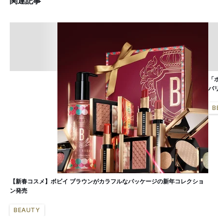
関連記事
「
バ
B
【新春コスメ】ボビイ ブラウンがカラフルなパッケージの新年コレクショ
ン発売
BEAUTY