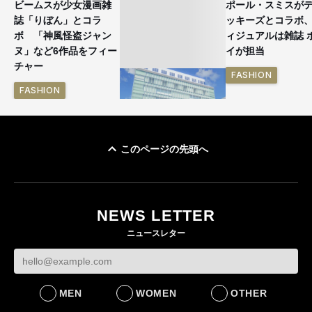
ビームスが少女漫画雑
ポール・スミスが
誌「りぼん」とコラ
ッキーズとコラボ
ボ 「神風怪盗ジャン
ィジュアルは雑誌 
ヌ」など6作品をフィー
イが担当
チャー
FASHION
FASHION
このページの先頭へ
「ユニクロ 京都」が11
月にオープン 国内5店
目のグローバル旗艦店
NEWS LETTER
FASHION
ニュースレター
MEN
WOMEN
OTHER