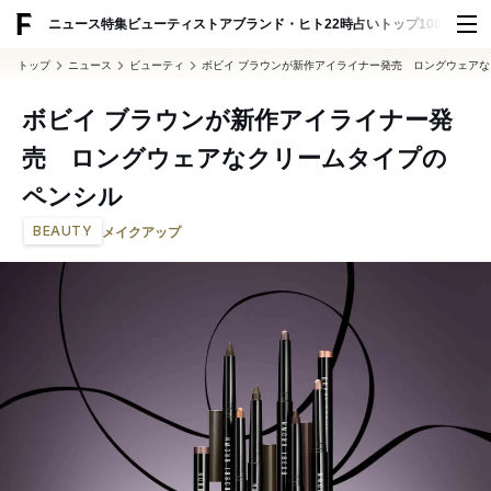
ADVERTISING
ニュース
特集
ビューティ
ストア
ブランド・ヒト
22時占い
トップ100
スナッ
トップ
ニュース
ビューティ
ボビイ ブラウンが新作アイライナー発売 ロングウェア
ボビイ ブラウンが新作アイライナー発
売 ロングウェアなクリームタイプの
ペンシル
BEAUTY
メイクアップ