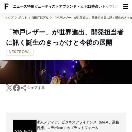
ADVERTISING
ニュース
特集
ビューティ
ストア
ブランド・ヒト
22時占い
トップ100
スナッ
トップ
ポスト
NESTBOWL
「神戸レザー」が世界進出、開発担当者に訊く誕生のきっ
「神戸レザー」が世界進出、開発担当者
に訊く誕生のきっかけと今後の展開
NESTBOWL
シェアする
求人メディア、ビジネスアライアンス（M&A、業務
提携、コラボetc）のプラットフォーム