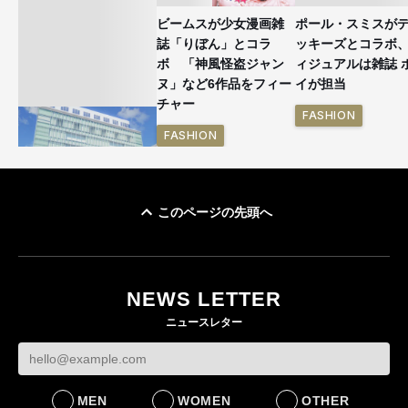
ビームスが少女漫画雑
ポール・スミスが
誌「りぼん」とコラ
ッキーズとコラボ
ボ 「神風怪盗ジャン
ィジュアルは雑誌 
ヌ」など6作品をフィー
イが担当
チャー
FASHION
FASHION
このページの先頭へ
「ユニクロ 京都」が11
月にオープン 国内5店
目のグローバル旗艦店
NEWS LETTER
FASHION
ニュースレター
MEN
WOMEN
OTHER