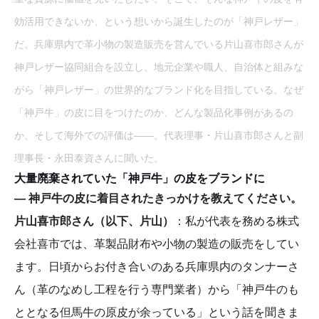
効活用できないか、という想いから誕生したのが「神戸レザー」
だ。兵庫県内で革小物の製造販売を営んでいる片山喜市郎さんが
神戸レザー協同組合を設立し、地元企業や職人、自治体と組みな
がら「神戸レザー」の世界的なブランド化を目指している。なぜ
「神戸牛」の皮に目をつけたのか、どんな製品化事例があるの
か、そして海外での評価は――。代表理事・片山喜市郎さんと副
理事長・永田泰資さんに聞いた。
大量廃棄されていた「神戸牛」の皮をブランドに
― 神戸牛の皮に着目されたきっかけを教えてください。
片山喜市郎さん（以下、片山）
：私が代表を務める株式
会社喜市では、革製品財布や小物の製造の販売をしてい
ます。日頃からお付き合いのある兵庫県内のタンナーさ
ん（革のなめし工程を行う専門業者）から「神戸牛のも
ととなる但馬牛の原皮が余っている」という話を聞きま