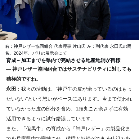
右：神戸レザー協同組合 代表理事 片山氏 左：副代表 永田氏の両
名。2024年、パリの展示会にて
育成～加工までを県内で完結させる地産地消が目標
― 神戸レザー協同組合ではサステナビリティに対しても
積極的ですね。
永田
：我々の活動は、“神戸牛の皮が余っているのはもっ
たいない”という想いがベースにあります。今まで使われ
ていなかった皮の部分を含め、1頭丸ごと余さずに有効
活用できるように試行錯誤しています。
また、「但馬牛」の育成から「神戸レザー」の製品化ま
でを兵庫県内で完結させ、循環と持続ができる仕組みを