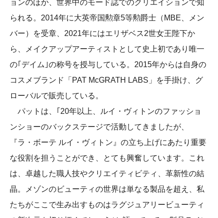
ョンのほか、世界中のモード誌でのクリエイションで知
られる。2014年に大英帝国勲章5等勲爵士（MBE、メン
バー）を受章、2021年にはエリザベス2世女王陛下か
ら、メイクアップアーティストとして史上初であり唯一
の｢デイム｣の称号を授与している。2015年からは自身の
コスメブランド「PAT McGRATH LABS」を手掛け、グ
ローバルで販売している。
パットは、｢20年以上、ルイ・ヴィトンのファッショ
ンショーのバックステージで活動してきましたが、
『ラ・ボーテ ルイ・ヴィトン』の立ち上げにあたり重要
な役割を担うことができ、とても興奮しています。これ
は、卓越した職人技やクリエイティビティ、革新性の結
晶。メゾンのビューティの世界は単なる製品を超え、私
たちがここで生み出すものはラグジュアリービューティ