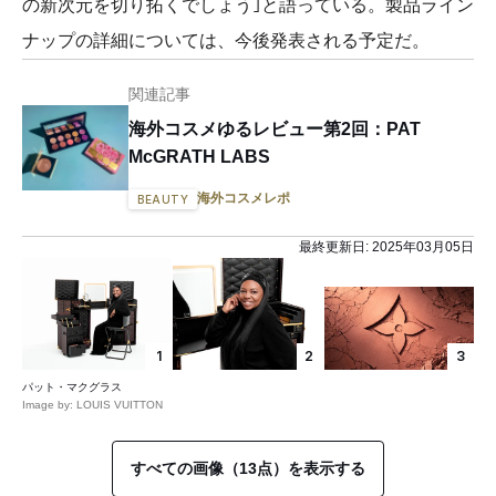
の新次元を切り拓くでしょう｣と語っている。製品ライン
ナップの詳細については、今後発表される予定だ。
関連記事
海外コスメゆるレビュー第2回：PAT
McGRATH LABS
海外コスメレポ
BEAUTY
最終更新日:
2025年03月05日
1
2
3
パット・マクグラス
Image by: LOUIS VUITTON
すべての画像（13点）を表示する